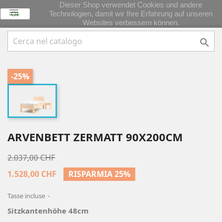
Dieser Shop verwendet Cookies und andere

Technologien, damit wir Ihre Erfahrung auf unseren
Ok
Websites verbessern können.

-25%
ARVENBETT ZERMATT 90X200CM
2.037,00 CHF
1.528,00 CHF
RISPARMIA 25%
Tasse incluse
Sitzkantenhöhe 48cm