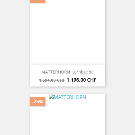
MATTERHORN Kernbuche
Verkaufspreis
Preis
1.196,00 CHF
1.594,00 CHF
-25%