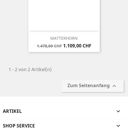
MATTERHORN
Verkaufspreis
Preis
1.109,00 CHF
1.478,00 CHF
1 - 2 von 2 Artikel(n)
Zum Seitenanfang

ARTIKEL

SHOP SERVICE
