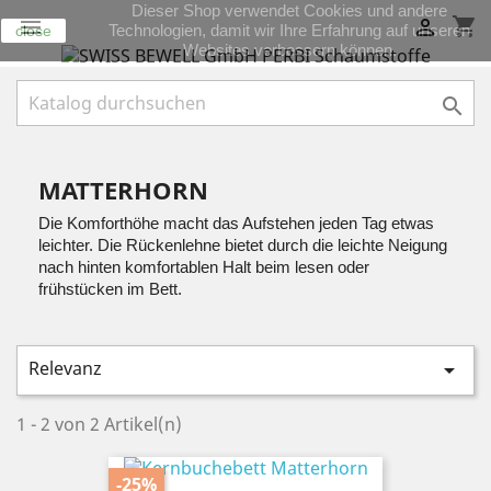
Dieser Shop verwendet Cookies und andere
shopping_cart


Technologien, damit wir Ihre Erfahrung auf unseren
close
Websites verbessern können.

MATTERHORN
Die Komforthöhe macht das Aufstehen jeden Tag etwas
leichter. Die Rückenlehne bietet durch die leichte Neigung
nach hinten komfortablen Halt beim lesen oder
frühstücken im Bett.
Relevanz

1 - 2 von 2 Artikel(n)
-25%