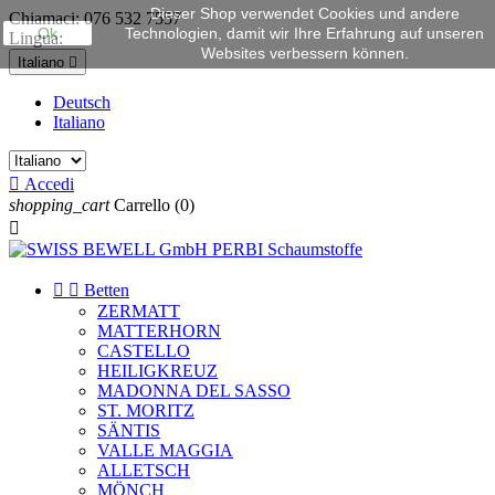
Dieser Shop verwendet Cookies und andere
Chiamaci:
076 532 7557
Ok
Technologien, damit wir Ihre Erfahrung auf unseren
Lingua:
Websites verbessern können.
Italiano

Deutsch
Italiano

Accedi
shopping_cart
Carrello
(0)



Betten
ZERMATT
MATTERHORN
CASTELLO
HEILIGKREUZ
MADONNA DEL SASSO
ST. MORITZ
SÄNTIS
VALLE MAGGIA
ALLETSCH
MÖNCH