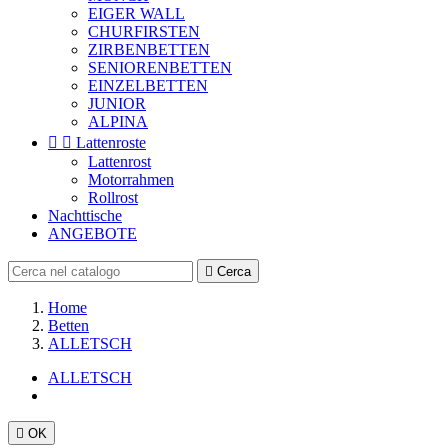
EIGER WALL
CHURFIRSTEN
ZIRBENBETTEN
SENIORENBETTEN
EINZELBETTEN
JUNIOR
ALPINA


Lattenroste
Lattenrost
Motorrahmen
Rollrost
Nachttische
ANGEBOTE

Cerca
Home
Betten
ALLETSCH
ALLETSCH

OK